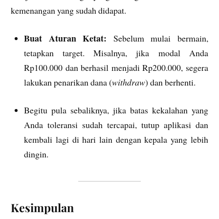
kemenangan yang sudah didapat.
Buat Aturan Ketat:
Sebelum mulai bermain,
tetapkan target. Misalnya, jika modal Anda
Rp100.000 dan berhasil menjadi Rp200.000, segera
lakukan penarikan dana (
withdraw
) dan berhenti.
Begitu pula sebaliknya, jika batas kekalahan yang
Anda toleransi sudah tercapai, tutup aplikasi dan
kembali lagi di hari lain dengan kepala yang lebih
dingin.
Kesimpulan