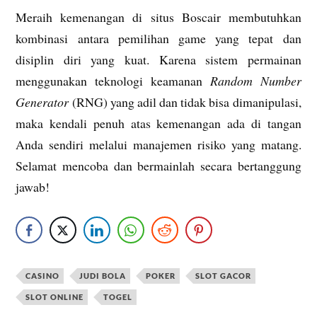
Meraih kemenangan di situs Boscair membutuhkan
kombinasi antara pemilihan game yang tepat dan
disiplin diri yang kuat. Karena sistem permainan
menggunakan teknologi keamanan
Random Number
Generator
(RNG) yang adil dan tidak bisa dimanipulasi,
maka kendali penuh atas kemenangan ada di tangan
Anda sendiri melalui manajemen risiko yang matang.
Selamat mencoba dan bermainlah secara bertanggung
jawab!
CASINO
JUDI BOLA
POKER
SLOT GACOR
SLOT ONLINE
TOGEL