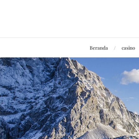
Beranda
casino