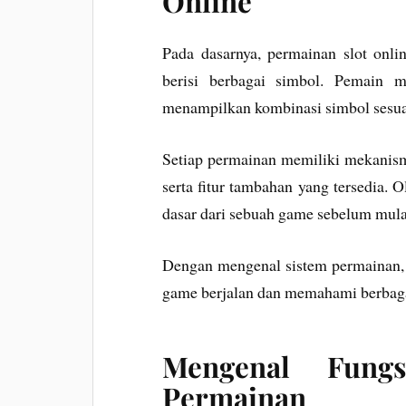
Online
Pada dasarnya, permainan slot onl
berisi berbagai simbol. Pemain 
menampilkan kombinasi simbol sesuai
Setiap permainan memiliki mekanisme
serta fitur tambahan yang tersedia.
dasar dari sebuah game sebelum mul
Dengan mengenal sistem permainan,
game berjalan dan memahami berbaga
Mengenal Fung
Permainan