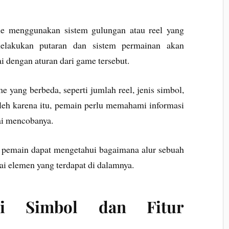
ine menggunakan sistem gulungan atau reel yang
melakukan putaran dan sistem permainan akan
 dengan aturan dari game tersebut.
 yang berbeda, seperti jumlah reel, jenis simbol,
 Oleh karena itu, pemain perlu memahami informasi
ai mencobanya.
 pemain dapat mengetahui bagaimana alur sebuah
i elemen yang terdapat di dalamnya.
si Simbol dan Fitur