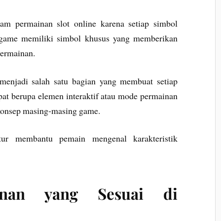
am permainan slot online karena setiap simbol
a game memiliki simbol khusus yang memberikan
ermainan.
 menjadi salah satu bagian yang membuat setiap
apat berupa elemen interaktif atau mode permainan
n konsep masing-masing game.
ur membantu pemain mengenal karakteristik
inan yang Sesuai di