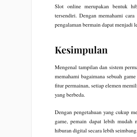
Slot online merupakan bentuk hib
tersendiri. Dengan memahami cara k
pengalaman bermain dapat menjadi l
Kesimpulan
Mengenal tampilan dan sistem per
memahami bagaimana sebuah game bek
fitur permainan, setiap elemen memi
yang berbeda.
Dengan pengetahuan yang cukup meng
game, pemain dapat lebih mudah m
hiburan digital secara lebih seimbang