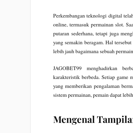
Perkembangan teknologi digital tel
online, termasuk permainan slot. Sa
putaran sederhana, tetapi juga men
yang semakin beragam. Hal tersebut
lebih jauh bagaimana sebuah permaina
JAGOBET99 menghadirkan berbag
karakteristik berbeda. Setiap game m
yang memberikan pengalaman berma
sistem permainan, pemain dapat lebi
Mengenal Tampilan