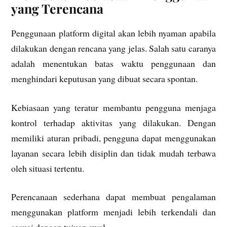
yang Terencana
Penggunaan platform digital akan lebih nyaman apabila
dilakukan dengan rencana yang jelas. Salah satu caranya
adalah menentukan batas waktu penggunaan dan
menghindari keputusan yang dibuat secara spontan.
Kebiasaan yang teratur membantu pengguna menjaga
kontrol terhadap aktivitas yang dilakukan. Dengan
memiliki aturan pribadi, pengguna dapat menggunakan
layanan secara lebih disiplin dan tidak mudah terbawa
oleh situasi tertentu.
Perencanaan sederhana dapat membuat pengalaman
menggunakan platform menjadi lebih terkendali dan