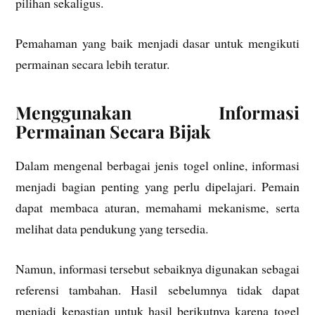
pilihan sekaligus.
Pemahaman yang baik menjadi dasar untuk mengikuti
permainan secara lebih teratur.
Menggunakan Informasi
Permainan Secara Bijak
Dalam mengenal berbagai jenis togel online, informasi
menjadi bagian penting yang perlu dipelajari. Pemain
dapat membaca aturan, memahami mekanisme, serta
melihat data pendukung yang tersedia.
Namun, informasi tersebut sebaiknya digunakan sebagai
referensi tambahan. Hasil sebelumnya tidak dapat
menjadi kepastian untuk hasil berikutnya karena togel