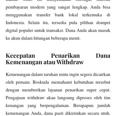
pembayaran modern yang sangat lengkap. Anda bisa
menggunakan transfer bank lokal terkemuka di
Indonesia. Selain itu, tersedia pula pilihan dompet
digital populer untuk transaksi. Dana Anda akan masuk
ke akun dalam hitungan beberapa menit.
Kecepatan Penarikan Dana
Kemenangan atau Withdraw
Kemenangan dalam taruhan tentu ingin segera dicairkan
oleh pemain. Boskuda memahami kebutuhan tersebut
dengan memberikan layanan penarikan super cepat.
Pengajuan withdraw akan langsung diproses oleh tim
keuangan yang berpengalaman. Berapapun jumlah
kemenangan Anda, dana pasti dikirimkan secara utuh.