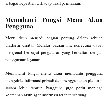
sebagai kepastian terhadap hasil permainan.
Memahami Fungsi Menu Akun
Pengguna
Menu akun menjadi bagian penting dalam sebuah
platform digital. Melalui bagian ini, pengguna dapat
mengenal berbagai pengaturan yang berkaitan dengan
penggunaan layanan.
Memahami fungsi menu akun membantu pengguna
mengelola informasi pribadi dan menggunakan platform
secara lebih teratur. Pengguna juga perlu menjaga
keamanan akun agar informasi tetap terlindungi.