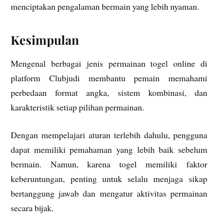
menciptakan pengalaman bermain yang lebih nyaman.
Kesimpulan
Mengenal berbagai jenis permainan togel online di
platform Clubjudi membantu pemain memahami
perbedaan format angka, sistem kombinasi, dan
karakteristik setiap pilihan permainan.
Dengan mempelajari aturan terlebih dahulu, pengguna
dapat memiliki pemahaman yang lebih baik sebelum
bermain. Namun, karena togel memiliki faktor
keberuntungan, penting untuk selalu menjaga sikap
bertanggung jawab dan mengatur aktivitas permainan
secara bijak.