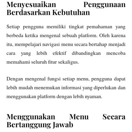
Menyesuaikan Penggunaan
Berdasarkan Kebutuhan
Setiap pengguna memiliki tingkat pemahaman yang
berbeda ketika mengenal sebuah platform. Oleh karena
itu, mempelajari navigasi menu secara bertahap menjadi
cara yang lebih efektif dibandingkan mencoba
memahami seluruh fitur sekaligus.
Dengan mengenal fungsi setiap menu, pengguna dapat
lebih mudah menemukan informasi yang diperlukan dan
menggunakan platform dengan lebih nyaman.
Menggunakan Menu Secara
Bertanggung Jawab