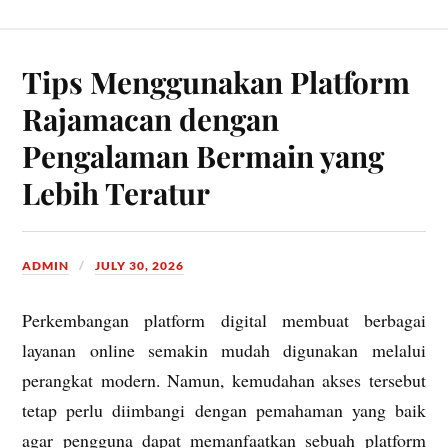
Tips Menggunakan Platform
Rajamacan dengan
Pengalaman Bermain yang
Lebih Teratur
ADMIN
JULY 30, 2026
Perkembangan platform digital membuat berbagai
layanan online semakin mudah digunakan melalui
perangkat modern. Namun, kemudahan akses tersebut
tetap perlu diimbangi dengan pemahaman yang baik
agar pengguna dapat memanfaatkan sebuah platform