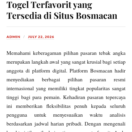
Togel Terfavorit yang
Tersedia di Situs Bosmacan
ADMIN
JULY 22, 2026
Memahami keberagaman pilihan pasaran tebak angka
merupakan langkah awal yang sangat krusial bagi setiap
anggota di platform digital. Platform Bosmacan hadir
menyediakan berbagai pilihan pasaran resmi
internasional yang memiliki tingkat popularitas sangat
tinggi bagi para pemain. Kehadiran pasaran tepercaya
ini memberikan fleksibilitas penuh kepada seluruh
pengguna untuk menyesuaikan waktu analisis
berdasarkan jadwal harian pribadi. Dengan mengenali