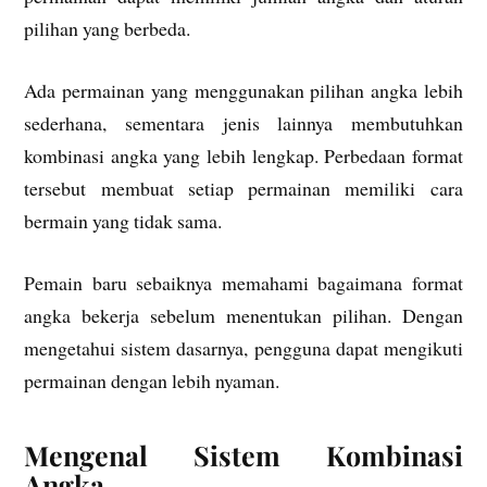
pilihan yang berbeda.
Ada permainan yang menggunakan pilihan angka lebih
sederhana, sementara jenis lainnya membutuhkan
kombinasi angka yang lebih lengkap. Perbedaan format
tersebut membuat setiap permainan memiliki cara
bermain yang tidak sama.
Pemain baru sebaiknya memahami bagaimana format
angka bekerja sebelum menentukan pilihan. Dengan
mengetahui sistem dasarnya, pengguna dapat mengikuti
permainan dengan lebih nyaman.
Mengenal Sistem Kombinasi
Angka