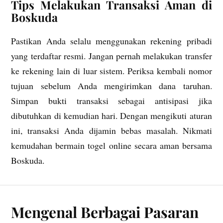
Tips Melakukan Transaksi Aman di
Boskuda
Pastikan Anda selalu menggunakan rekening pribadi
yang terdaftar resmi. Jangan pernah melakukan transfer
ke rekening lain di luar sistem. Periksa kembali nomor
tujuan sebelum Anda mengirimkan dana taruhan.
Simpan bukti transaksi sebagai antisipasi jika
dibutuhkan di kemudian hari. Dengan mengikuti aturan
ini, transaksi Anda dijamin bebas masalah. Nikmati
kemudahan bermain togel online secara aman bersama
Boskuda.
Mengenal Berbagai Pasaran