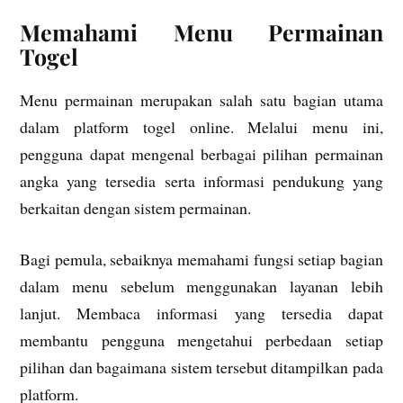
Memahami Menu Permainan
Togel
Menu permainan merupakan salah satu bagian utama
dalam platform togel online. Melalui menu ini,
pengguna dapat mengenal berbagai pilihan permainan
angka yang tersedia serta informasi pendukung yang
berkaitan dengan sistem permainan.
Bagi pemula, sebaiknya memahami fungsi setiap bagian
dalam menu sebelum menggunakan layanan lebih
lanjut. Membaca informasi yang tersedia dapat
membantu pengguna mengetahui perbedaan setiap
pilihan dan bagaimana sistem tersebut ditampilkan pada
platform.