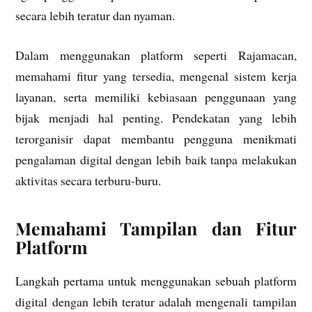
secara lebih teratur dan nyaman.
Dalam menggunakan platform seperti Rajamacan,
memahami fitur yang tersedia, mengenal sistem kerja
layanan, serta memiliki kebiasaan penggunaan yang
bijak menjadi hal penting. Pendekatan yang lebih
terorganisir dapat membantu pengguna menikmati
pengalaman digital dengan lebih baik tanpa melakukan
aktivitas secara terburu-buru.
Memahami Tampilan dan Fitur
Platform
Langkah pertama untuk menggunakan sebuah platform
digital dengan lebih teratur adalah mengenali tampilan