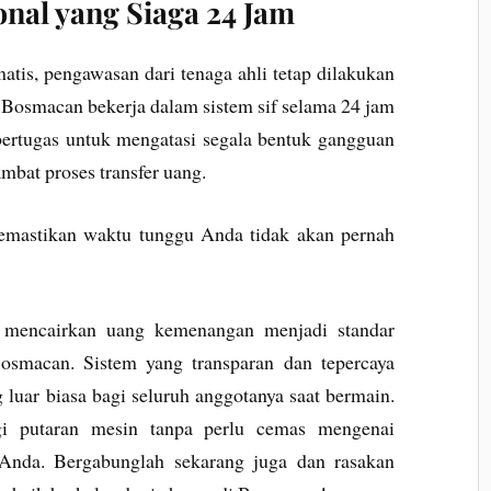
onal yang Siaga 24 Jam
atis, pengawasan dari tenaga ahli tetap dilakukan
al Bosmacan bekerja dalam sistem sif selama 24 jam
bertugas untuk mengatasi segala bentuk gangguan
mbat proses transfer uang.
memastikan waktu tunggu Anda tidak akan pernah
 mencairkan uang kemenangan menjadi standar
Bosmacan. Sistem yang transparan dan tepercaya
luar biasa bagi seluruh anggotanya saat bermain.
gi putaran mesin tanpa perlu cemas mengenai
nda. Bergabunglah sekarang juga dan rasakan