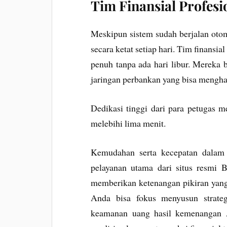
Tim Finansial Profesi
Meskipun sistem sudah berjalan otom
secara ketat setiap hari. Tim finansi
penuh tanpa ada hari libur. Mereka 
jaringan perbankan yang bisa mengha
Dedikasi tinggi dari para petugas 
melebihi lima menit.
Kemudahan serta kecepatan dalam
pelayanan utama dari situs resmi 
memberikan ketenangan pikiran yang 
Anda bisa fokus menyusun strate
keamanan uang hasil kemenangan A