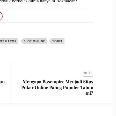
 terbaik berkelas dunia hanya di Bosmacan!
LOT GACOR
SLOT ONLINE
TOGEL
NEXT
kon
Mengapa Bosempire Menjadi Situs
Poker Online Paling Populer Tahun
Ini?