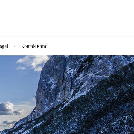
togel
Kontak Kami