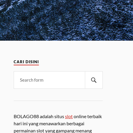
CARI DISINI
BOLAGO88 adalah situs
slot
online terbaik
hari ini yang menawarkan berbagai
permainan slot yang gampang menang