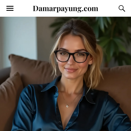
Damarpayung.com