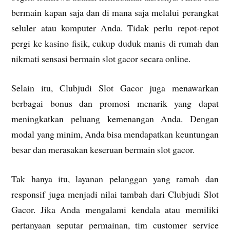
bermain kapan saja dan di mana saja melalui perangkat
seluler atau komputer Anda. Tidak perlu repot-repot
pergi ke kasino fisik, cukup duduk manis di rumah dan
nikmati sensasi bermain slot gacor secara online.
Selain itu, Clubjudi Slot Gacor juga menawarkan
berbagai bonus dan promosi menarik yang dapat
meningkatkan peluang kemenangan Anda. Dengan
modal yang minim, Anda bisa mendapatkan keuntungan
besar dan merasakan keseruan bermain slot gacor.
Tak hanya itu, layanan pelanggan yang ramah dan
responsif juga menjadi nilai tambah dari Clubjudi Slot
Gacor. Jika Anda mengalami kendala atau memiliki
pertanyaan seputar permainan, tim customer service