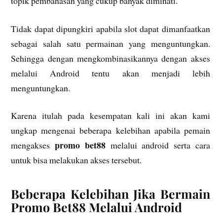
topik pembahasan yang cukup banyak diminati.
Tidak dapat dipungkiri apabila slot dapat dimanfaatkan
sebagai salah satu permainan yang menguntungkan.
Sehingga dengan mengkombinasikannya dengan akses
melalui Android tentu akan menjadi lebih
menguntungkan.
Karena itulah pada kesempatan kali ini akan kami
ungkap mengenai beberapa kelebihan apabila pemain
promo bet88
mengakses
melalui android serta cara
untuk bisa melakukan akses tersebut.
Beberapa Kelebihan Jika Bermain
Promo Bet88 Melalui Android