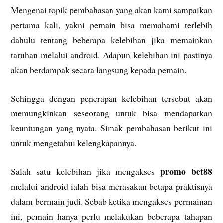
Mengenai topik pembahasan yang akan kami sampaikan
pertama kali, yakni pemain bisa memahami terlebih
dahulu tentang beberapa kelebihan jika memainkan
taruhan melalui android. Adapun kelebihan ini pastinya
akan berdampak secara langsung kepada pemain.
Sehingga dengan penerapan kelebihan tersebut akan
memungkinkan seseorang untuk bisa mendapatkan
keuntungan yang nyata. Simak pembahasan berikut ini
untuk mengetahui kelengkapannya.
promo bet88
Salah satu kelebihan jika mengakses
melalui android ialah bisa merasakan betapa praktisnya
dalam bermain judi. Sebab ketika mengakses permainan
ini, pemain hanya perlu melakukan beberapa tahapan