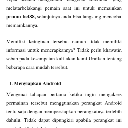
melatarbelakangi pemain saat ini untuk memainkan
promo bet88,
selanjutnya anda bisa langsung mencoba
memainkannya.
Memiliki keinginan tersebut namun tidak memiliki
informasi untuk menerapkannya? Tidak perlu khawatir,
sebab pada kesempatan kali akan kami Uraikan tentang
beberapa cara mudah tersebut.
Menyiapkan Android
Mengenai tahapan pertama ketika ingin mengakses
permainan tersebut menggunakan perangkat Android
tentu saja dengan mempersiapkan perangkatnya terlebih
dahulu. Tidak dapat dipungkiri apabila perangkat ini