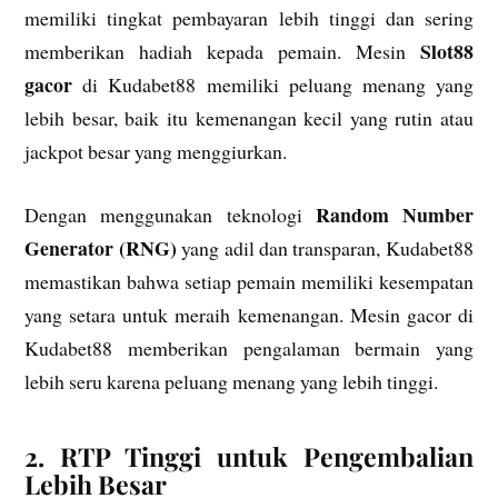
memiliki tingkat pembayaran lebih tinggi dan sering
Slot88
memberikan hadiah kepada pemain. Mesin
gacor
di Kudabet88 memiliki peluang menang yang
lebih besar, baik itu kemenangan kecil yang rutin atau
jackpot besar yang menggiurkan.
Random Number
Dengan menggunakan teknologi
Generator (RNG)
yang adil dan transparan, Kudabet88
memastikan bahwa setiap pemain memiliki kesempatan
yang setara untuk meraih kemenangan. Mesin gacor di
Kudabet88 memberikan pengalaman bermain yang
lebih seru karena peluang menang yang lebih tinggi.
2.
RTP Tinggi untuk Pengembalian
Lebih Besar