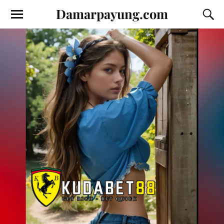
Damarpayung.com