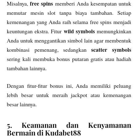
free spins
Misalnya,
memberi Anda kesempatan untuk
memutar mesin slot tanpa biaya tambahan. Setiap
kemenangan yang Anda raih selama free spins menjadi
wild symbols
keuntungan ekstra. Fitur
memungkinkan
Anda untuk menggantikan simbol lain agar membentuk
scatter symbols
kombinasi pemenang, sedangkan
sering kali membuka bonus putaran gratis atau hadiah
tambahan lainnya.
Dengan fitur-fitur bonus ini, Anda memiliki peluang
lebih besar untuk meraih jackpot atau kemenangan
besar lainnya.
5.
Keamanan dan Kenyamanan
Bermain di Kudabet88