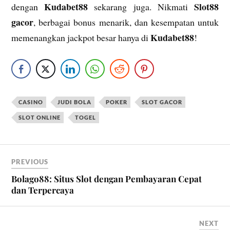
Kudabet88
Slot88
dengan
sekarang juga. Nikmati
gacor
, berbagai bonus menarik, dan kesempatan untuk
Kudabet88
memenangkan jackpot besar hanya di
!
CASINO
JUDI BOLA
POKER
SLOT GACOR
SLOT ONLINE
TOGEL
PREVIOUS
Bolago88: Situs Slot dengan Pembayaran Cepat
dan Terpercaya
NEXT