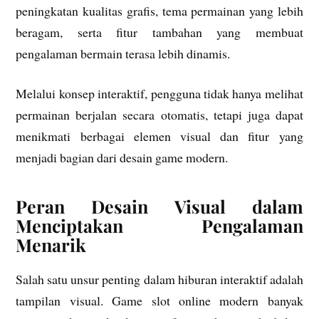
peningkatan kualitas grafis, tema permainan yang lebih
beragam, serta fitur tambahan yang membuat
pengalaman bermain terasa lebih dinamis.
Melalui konsep interaktif, pengguna tidak hanya melihat
permainan berjalan secara otomatis, tetapi juga dapat
menikmati berbagai elemen visual dan fitur yang
menjadi bagian dari desain game modern.
Peran Desain Visual dalam
Menciptakan Pengalaman
Menarik
Salah satu unsur penting dalam hiburan interaktif adalah
tampilan visual. Game slot online modern banyak