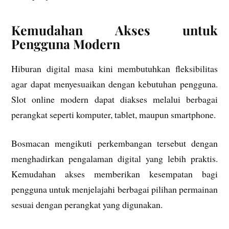
Kemudahan Akses untuk
Pengguna Modern
Hiburan digital masa kini membutuhkan fleksibilitas
agar dapat menyesuaikan dengan kebutuhan pengguna.
Slot online modern dapat diakses melalui berbagai
perangkat seperti komputer, tablet, maupun smartphone.
Bosmacan mengikuti perkembangan tersebut dengan
menghadirkan pengalaman digital yang lebih praktis.
Kemudahan akses memberikan kesempatan bagi
pengguna untuk menjelajahi berbagai pilihan permainan
sesuai dengan perangkat yang digunakan.