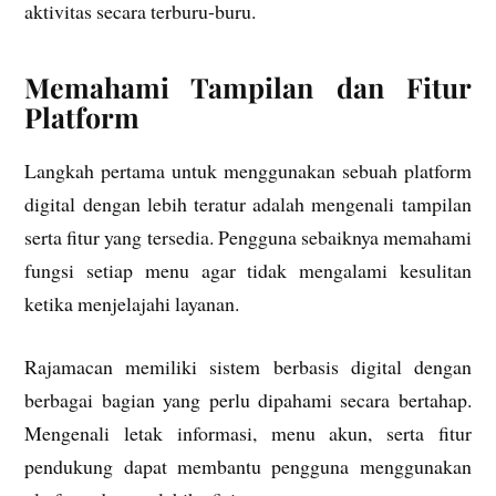
aktivitas secara terburu-buru.
Memahami Tampilan dan Fitur
Platform
Langkah pertama untuk menggunakan sebuah platform
digital dengan lebih teratur adalah mengenali tampilan
serta fitur yang tersedia. Pengguna sebaiknya memahami
fungsi setiap menu agar tidak mengalami kesulitan
ketika menjelajahi layanan.
Rajamacan memiliki sistem berbasis digital dengan
berbagai bagian yang perlu dipahami secara bertahap.
Mengenali letak informasi, menu akun, serta fitur
pendukung dapat membantu pengguna menggunakan