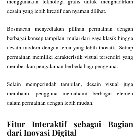
menggunakan teknologi grafis untuk menghadirkan
desain yang lebih kreatif dan nyaman dilihat.
Bosmacan menyediakan pilihan permainan dengan
berbagai konsep tampilan, mulai dari gaya klasik hingga
desain modern dengan tema yang lebih inovatif. Setiap
permainan memiliki karakteristik visual tersendiri yang
memberikan pengalaman berbeda bagi pengguna.
Selain memperindah tampilan, desain visual juga
membantu pengguna memahami berbagai elemen
dalam permainan dengan lebih mudah.
Fitur Interaktif sebagai Bagian
dari Inovasi Digital