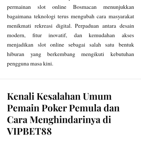
permainan slot online Bosmacan menunjukkan
bagaimana teknologi terus mengubah cara masyarakat
menikmati rekreasi digital. Perpaduan antara desain
modern, fitur inovatif, dan kemudahan akses
menjadikan slot online sebagai salah satu bentuk
hiburan yang berkembang mengikuti kebutuhan
pengguna masa kini.
Kenali Kesalahan Umum
Pemain Poker Pemula dan
Cara Menghindarinya di
VIPBET88