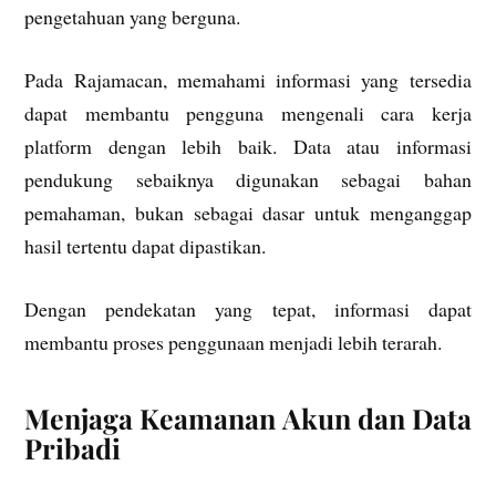
pengetahuan yang berguna.
Pada Rajamacan, memahami informasi yang tersedia
dapat membantu pengguna mengenali cara kerja
platform dengan lebih baik. Data atau informasi
pendukung sebaiknya digunakan sebagai bahan
pemahaman, bukan sebagai dasar untuk menganggap
hasil tertentu dapat dipastikan.
Dengan pendekatan yang tepat, informasi dapat
membantu proses penggunaan menjadi lebih terarah.
Menjaga Keamanan Akun dan Data
Pribadi