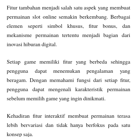
Fitur tambahan menjadi salah satu aspek yang membuat
permainan slot online semakin berkembang. Berbagai
elemen seperti simbol khusus, fitur bonus, dan
mekanisme permainan tertentu menjadi bagian dari
inovasi hiburan digital.
Setiap game memiliki fitur yang berbeda sehingga
pengguna dapat menemukan pengalaman yang
beragam. Dengan memahami fungsi dari setiap fitur,
pengguna dapat mengenali karakteristik permainan
sebelum memilih game yang ingin dinikmati.
Kehadiran fitur interaktif membuat permainan terasa
lebih bervariasi dan tidak hanya berfokus pada satu
konsep saja.