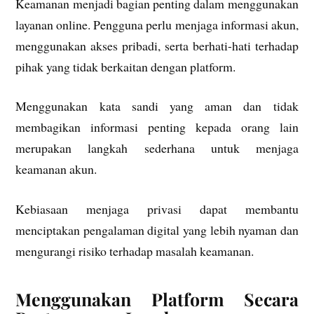
Keamanan menjadi bagian penting dalam menggunakan
layanan online. Pengguna perlu menjaga informasi akun,
menggunakan akses pribadi, serta berhati-hati terhadap
pihak yang tidak berkaitan dengan platform.
Menggunakan kata sandi yang aman dan tidak
membagikan informasi penting kepada orang lain
merupakan langkah sederhana untuk menjaga
keamanan akun.
Kebiasaan menjaga privasi dapat membantu
menciptakan pengalaman digital yang lebih nyaman dan
mengurangi risiko terhadap masalah keamanan.
Menggunakan Platform Secara