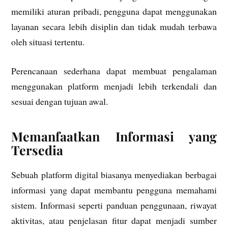
memiliki aturan pribadi, pengguna dapat menggunakan
layanan secara lebih disiplin dan tidak mudah terbawa
oleh situasi tertentu.
Perencanaan sederhana dapat membuat pengalaman
menggunakan platform menjadi lebih terkendali dan
sesuai dengan tujuan awal.
Memanfaatkan Informasi yang
Tersedia
Sebuah platform digital biasanya menyediakan berbagai
informasi yang dapat membantu pengguna memahami
sistem. Informasi seperti panduan penggunaan, riwayat
aktivitas, atau penjelasan fitur dapat menjadi sumber