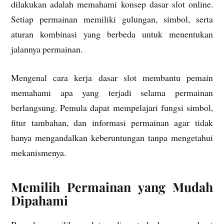
dilakukan adalah memahami konsep dasar slot online.
Setiap permainan memiliki gulungan, simbol, serta
aturan kombinasi yang berbeda untuk menentukan
jalannya permainan.
Mengenal cara kerja dasar slot membantu pemain
memahami apa yang terjadi selama permainan
berlangsung. Pemula dapat mempelajari fungsi simbol,
fitur tambahan, dan informasi permainan agar tidak
hanya mengandalkan keberuntungan tanpa mengetahui
mekanismenya.
Memilih Permainan yang Mudah
Dipahami