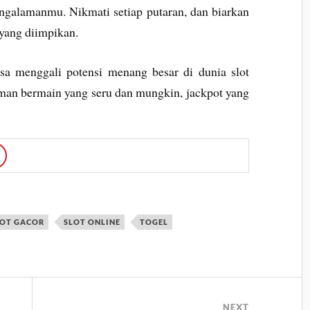
galamanmu. Nikmati setiap putaran, dan biarkan
ang diimpikan.
sa menggali potensi menang besar di dunia slot
man bermain yang seru dan mungkin, jackpot yang
LOT GACOR
SLOT ONLINE
TOGEL
NEXT