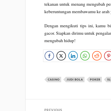
tekanan untuk menang mengubah pen
keberuntungan membawamu ke arah y
Dengan mengikuti tips ini, kamu bi
gacor. Siapkan dirimu untuk pengala
mengubah hidup!
CASINO
JUDI BOLA
POKER
S
PREVIOUS