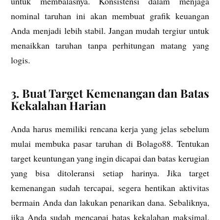
untuk membalasnya. Konsistensi dalam menjaga
nominal taruhan ini akan membuat grafik keuangan
Anda menjadi lebih stabil. Jangan mudah tergiur untuk
menaikkan taruhan tanpa perhitungan matang yang
logis.
3. Buat Target Kemenangan dan Batas
Kekalahan Harian
Anda harus memiliki rencana kerja yang jelas sebelum
mulai membuka pasar taruhan di Bolago88. Tentukan
target keuntungan yang ingin dicapai dan batas kerugian
yang bisa ditoleransi setiap harinya. Jika target
kemenangan sudah tercapai, segera hentikan aktivitas
bermain Anda dan lakukan penarikan dana. Sebaliknya,
jika Anda sudah mencapai batas kekalahan maksimal,