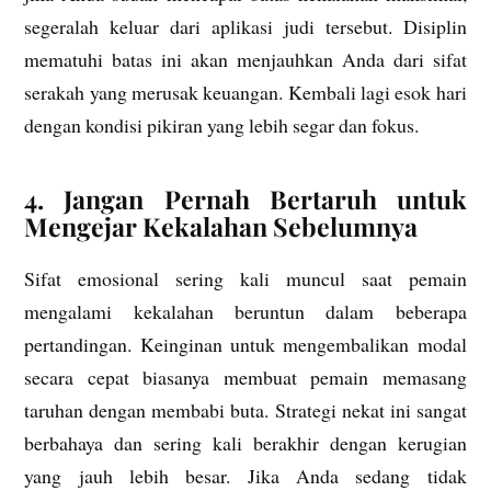
segeralah keluar dari aplikasi judi tersebut. Disiplin
mematuhi batas ini akan menjauhkan Anda dari sifat
serakah yang merusak keuangan. Kembali lagi esok hari
dengan kondisi pikiran yang lebih segar dan fokus.
4. Jangan Pernah Bertaruh untuk
Mengejar Kekalahan Sebelumnya
Sifat emosional sering kali muncul saat pemain
mengalami kekalahan beruntun dalam beberapa
pertandingan. Keinginan untuk mengembalikan modal
secara cepat biasanya membuat pemain memasang
taruhan dengan membabi buta. Strategi nekat ini sangat
berbahaya dan sering kali berakhir dengan kerugian
yang jauh lebih besar. Jika Anda sedang tidak