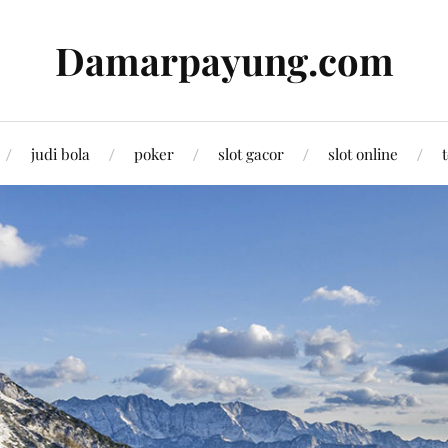
Damarpayung.com
judi bola
poker
slot gacor
slot online