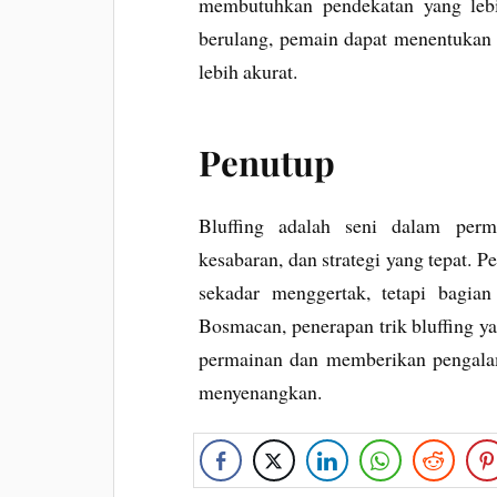
membutuhkan pendekatan yang lebi
berulang, pemain dapat menentukan 
lebih akurat.
Penutup
Bluffing adalah seni dalam per
kesabaran, dan strategi yang tepat.
sekadar menggertak, tetapi bagia
Bosmacan
, penerapan trik bluffing
permainan dan memberikan pengalama
menyenangkan.