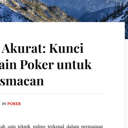
g Akurat: Kunci
ain Poker untuk
osmacan
IN
POKER
lah satu teknik paling terkenal dalam permainan