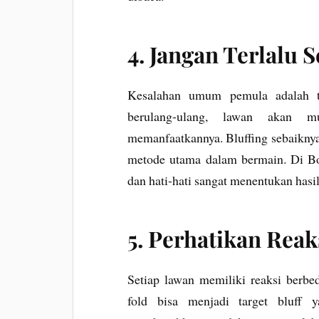
4. Jangan Terlalu 
Kesalahan umum pemula adalah ter
berulang-ulang, lawan akan m
memanfaatkannya. Bluffing sebaiknya 
metode utama dalam bermain. Di
B
dan hati-hati sangat menentukan hasi
5. Perhatikan Rea
Setiap lawan memiliki reaksi berbe
fold bisa menjadi target bluff 