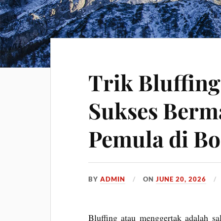
Trik Bluffin
Sukses Berm
Pemula di B
BY
ADMIN
ON
JUNE 20, 2026
Bluffing atau menggertak adalah sa