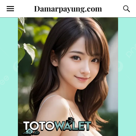
Damarpayung.com