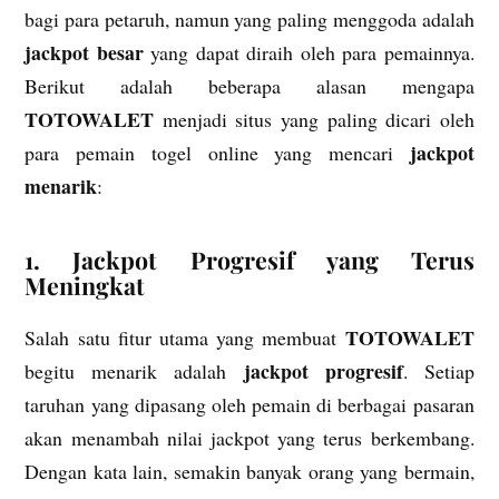
bagi para petaruh, namun yang paling menggoda adalah
jackpot besar
yang dapat diraih oleh para pemainnya.
Berikut adalah beberapa alasan mengapa
TOTOWALET
menjadi situs yang paling dicari oleh
jackpot
para pemain togel online yang mencari
menarik
:
1.
Jackpot Progresif yang Terus
Meningkat
TOTOWALET
Salah satu fitur utama yang membuat
jackpot progresif
begitu menarik adalah
. Setiap
taruhan yang dipasang oleh pemain di berbagai pasaran
akan menambah nilai jackpot yang terus berkembang.
Dengan kata lain, semakin banyak orang yang bermain,