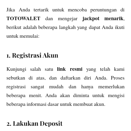
Jika Anda tertarik untuk mencoba peruntungan di
TOTOWALET
jackpot menarik
dan mengejar
,
berikut adalah beberapa langkah yang dapat Anda ikuti
untuk memulai:
1.
Registrasi Akun
link resmi
Kunjungi salah satu
yang telah kami
sebutkan di atas, dan daftarkan diri Anda. Proses
registrasi sangat mudah dan hanya memerlukan
beberapa menit. Anda akan diminta untuk mengisi
beberapa informasi dasar untuk membuat akun.
2.
Lakukan Deposit