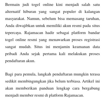
Bermain judi togel online kini menjadi salah satu
alternatif hiburan yang sangat populer di kalangan
masyarakat. Namun, sebelum bisa memasang taruhan,
Anda diwajibkan untuk memiliki akun resmi pada situs
tepercaya. Rajamacan hadir sebagai platform bandar
togel online resmi yang menawarkan proses registrasi
sangat mudah. Situs ini menjamin keamanan data
pribadi Anda sejak pertama kali melakukan proses
pendaftaran akun.
Bagi para pemula, langkah pendaftaran mungkin terasa
sedikit membingungkan jika belum terbiasa. Artikel ini
akan memberikan panduan lengkap cara bergabung
menjadi member resmi di platform Rajamacan.