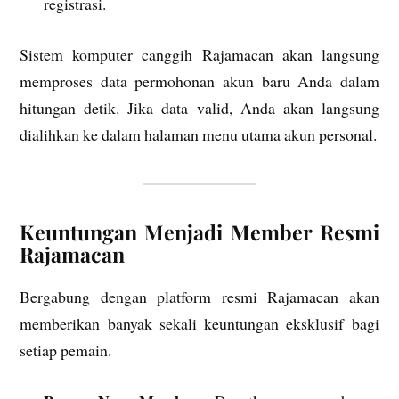
registrasi.
Sistem komputer canggih Rajamacan akan langsung
memproses data permohonan akun baru Anda dalam
hitungan detik. Jika data valid, Anda akan langsung
dialihkan ke dalam halaman menu utama akun personal.
Keuntungan Menjadi Member Resmi
Rajamacan
Bergabung dengan platform resmi Rajamacan akan
memberikan banyak sekali keuntungan eksklusif bagi
setiap pemain.